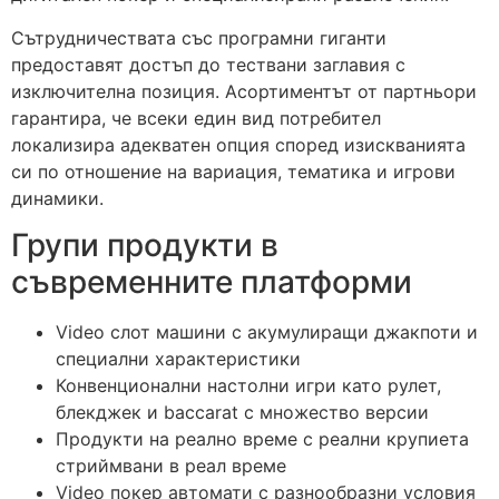
Сътрудничествата със програмни гиганти
предоставят достъп до тествани заглавия с
изключителна позиция. Асортиментът от партньори
гарантира, че всеки един вид потребител
локализира адекватен опция според изискванията
си по отношение на вариация, тематика и игрови
динамики.
Групи продукти в
съвременните платформи
Video слот машини с акумулиращи джакпоти и
специални характеристики
Конвенционални настолни игри като рулет,
блекджек и baccarat с множество версии
Продукти на реално време с реални крупиета
стриймвани в реал време
Video покер автомати с разнообразни условия