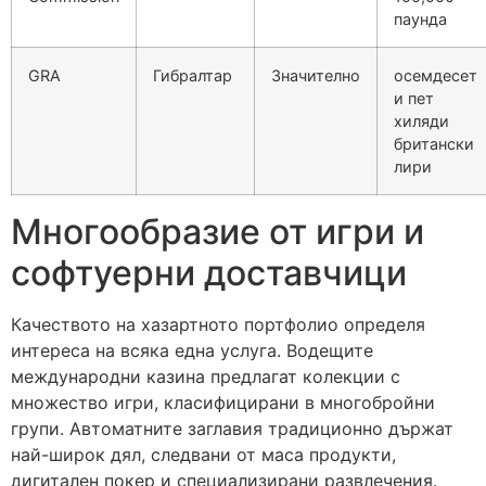
паунда
GRA
Гибралтар
Значително
осемдесет
и пет
хиляди
британски
лири
Многообразие от игри и
софтуерни доставчици
Качеството на хазартното портфолио определя
интереса на всяка една услуга. Водещите
международни казина предлагат колекции с
множество игри, класифицирани в многобройни
групи. Автоматните заглавия традиционно държат
най-широк дял, следвани от маса продукти,
дигитален покер и специализирани развлечения.