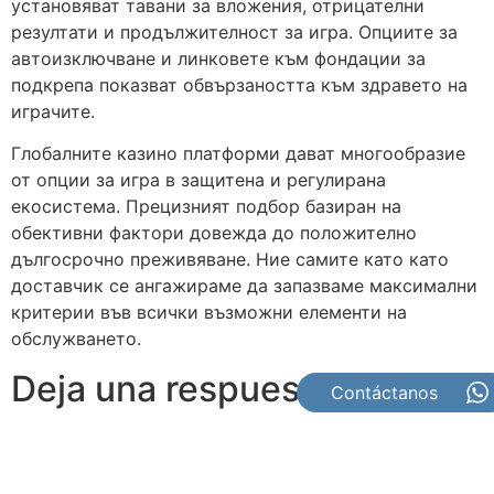
установяват тавани за вложения, отрицателни
резултати и продължителност за игра. Опциите за
автоизключване и линковете към фондации за
подкрепа показват обвързаността към здравето на
играчите.
Глобалните казино платформи дават многообразие
от опции за игра в защитена и регулирана
екосистема. Прецизният подбор базиран на
обективни фактори довежда до положително
дългосрочно преживяване. Ние самите като като
доставчик се ангажираме да запазваме максимални
критерии във всички възможни елементи на
обслужването.
Deja una respuesta
Contáctanos
Tu dirección de correo electrónico no será publicada.
Los campos obligatorios están marcados con
*