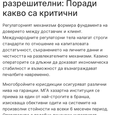
разрешителни: Поради
какво са критични
Регулаторният механизъм формира фундамента на
доверието между доставчик и клиент.
Международните регулаторни тела налагат строги
стандарти по отношение на капиталовата
достатъчност, съхранението на личните данни и
честността на развлекателните механизми. Казино
операторите са длъжни да доказват икономическа
стабилност и възможност да възнаграждават
печалбите навременно.
Многобройните юрисдикции осигуряват различни
нива на гаранции. МГА хазартна институция се
приема за един от най-строгите в бранша,
изискваща обективни одити на системите на
произволни стойности на всеки 6 месечен период.
Операторите с подобни лицензии инвестират