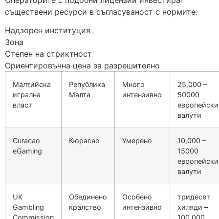
съществени ресурси в съгласуваност с нормите.
Надзорен институция
Зона
Степен на стриктност
Ориентировъчна цена за разрешително
Малтийска
Република
Много
25,000 –
игрална
Малта
интензивно
50000
власт
европейски
валути
Curacao
Кюрасао
Умерено
10,000 –
eGaming
15000
европейски
валути
UK
Обединено
Особено
тридесет
Gambling
кралство
интензивно
хиляди –
Commission
100,000