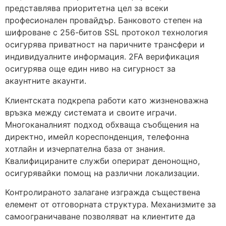
представлява приоритетна цел за всеки
професионален провайдър. Банковото степен на
шифроване с 256-битов SSL протокол технология
осигурява приватност на паричните трансфери и
индивидуалните информация. 2FA верификация
осигурява още един ниво на сигурност за
акаунтните акаунти.
Клиентската подкрепа работи като жизненоважна
връзка между системата и своите играчи.
Многоканалният подход обхваща съобщения на
директно, имейл кореспонденция, телефонна
хотлайн и изчерпателна база от знания.
Квалифицираните служби оперират денонощно,
осигурявайки помощ на различни локализации.
Контролираното залагане изгражда съществена
елемент от отговорната структура. Механизмите за
самоограничаване позволяват на клиентите да