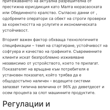
притежаването на актуална разрешителна от
престижна юрисдикция като Малта кюрасаоската
или Обединеното кралство. Съгласно данни от ,
одобрените оператори са обект на строги проверки
за коректността на услугите и икономическата
устойчивост.
Вторият важен фактор обхваща технологичните
спецификации – темп на стартиране, устойчивост на
софтуера и качество на графиките. Съвременните
клиенти искат безпроблемно изживяване
независимо от устройството, което те прилагат.
Показателят на връщане към потребителя е
установен показател, който трябва да е
общодостъпно наличен – водещите системи
запазват типична величина от 96% до деветдесет и
осем процента за слот машинните продуктите.
Регулации и