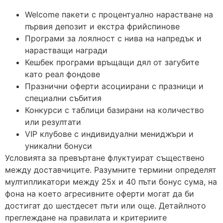
Welcome пакети с процентуално нарастване на
първия депозит и екстра фрийспинове
Програми за лоялност с нива на напредък и
нарастващи награди
Кешбек програми връщащи дял от загубите
като реал фондове
Празнични оферти асоциирани с празници и
специални събития
Конкурси с таблици базирани на количество
или резултати
VIP клубове с индивидуални мениджъри и
уникални бонуси
Условията за превъртане флуктуират съществено
между доставчиците. Разумните термини определят
мултипликатори между 25x и 40 пъти бонус сума, на
фона на което агресивните оферти могат да би
достигат до шестдесет пъти или още. Детайлното
преглеждане на правилата и критериите