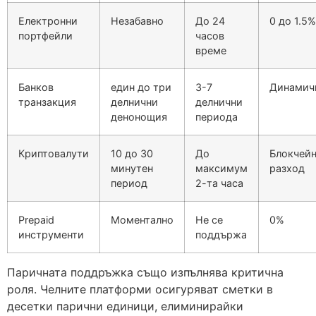
Електронни
Незабавно
До 24
0 до 1.5%
портфейли
часов
време
Банков
един до три
3-7
Динамич
транзакция
делнични
делнични
денонощия
периода
Криптовалути
10 до 30
До
Блокчей
минутен
максимум
разход
период
2-та часа
Prepaid
Моментално
Не се
0%
инструменти
поддържа
Паричната поддръжка също изпълнява критична
роля. Челните платформи осигуряват сметки в
десетки парични единици, елиминирайки