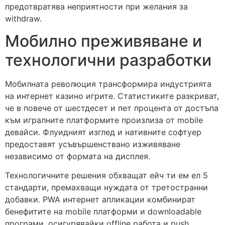
предотвратява неприятности при желания за
withdraw.
Мобилно преживяване и
технологични разработки
Мобилната революция трансформира индустрията
на интернет казино игрите. Статистиките разкриват,
че в повече от шестдесет и пет процента от достъпа
към игралните платформите произлиза от mobile
девайси. Флуидният изглед и нативните софтуер
предоставят усъвършенствано изживяване
независимо от формата на дисплея.
Технологичните решения обхващат ейч ти ем ел 5
стандарти, премахващи нуждата от третостранни
добавки. PWA интернет апликации комбинират
бенефитите на mobile платформи и downloadable
програми, осигурявайки offline работа и push