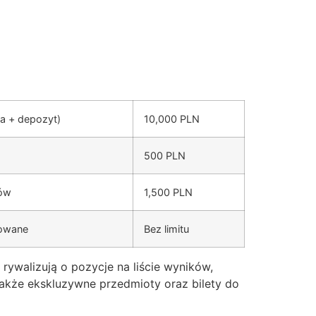
a + depozyt)
10,000 PLN
500 PLN
ów
1,500 PLN
zowane
Bez limitu
ywalizują o pozycje na liście wyników,
 także ekskluzywne przedmioty oraz bilety do