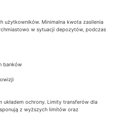
h użytkowników. Minimalna kwota zasilenia
tychmiastowo w sytuacji depozytów, podczas
ch banków
owizji
m układem ochrony. Limity transferów dla
ponują z wyższych limitów oraz