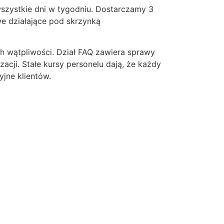
wszystkie dni w tygodniu. Dostarczamy 3
e działające pod skrzynką
h wątpliwości. Dział FAQ zawiera sprawy
cji. Stałe kursy personelu dają, że każdy
jne klientów.