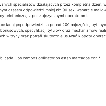
wanych specjalistów działających przez kompletną dzień, 
nym czasem odpowiedzi mniej niż 90 sek, wsparcie mailow
y telefoniczną z polskojęzycznymi operatorami.
 posiadającą odpowiedzi na ponad 200 najczęściej pytanyc
onusowych, specyfikacji tytułów oraz mechanizmów realiza
h witryny oraz potrafi skutecznie usuwać kłopoty operacy
blicada.
Los campos obligatorios están marcados con
*