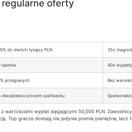
regularne oferty
0% do dwóch tysięcy PLN
35x (nagrod
 spinów
40x wypłaty
% przegranych
Bez warunk
 dwudziestu procent cashbacku
Spersonali
z wartościami wypłat sięgającymi 50,000 PLN. Zawodnicy r
ję. Top gracze dostają nie jedynie premie pieniężne, lecz