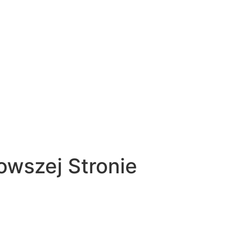
owszej Stronie