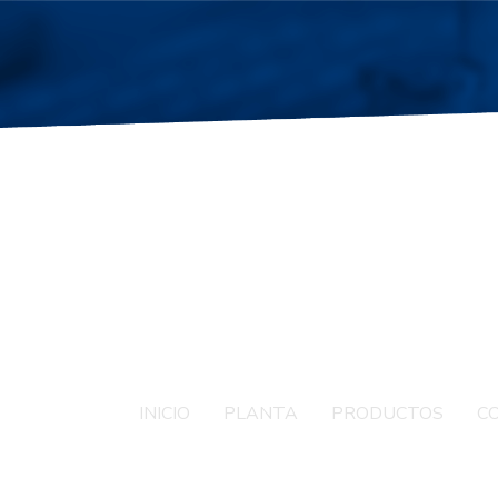
INICIO
PLANTA
PRODUCTOS
C