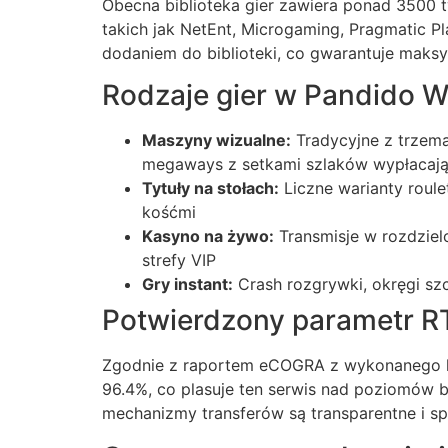
Obecna biblioteka gier zawiera ponad 3500
takich jak NetEnt, Microgaming, Pragmatic P
dodaniem do biblioteki, co gwarantuje maks
Rodzaje gier w Pandido 
Maszyny wizualne:
Tradycyjne z trzema
megaways z setkami szlaków wypłacaj
Tytuły na stołach:
Liczne warianty roulet
kośćmi
Kasyno na żywo:
Transmisje w rozdziel
strefy VIP
Gry instant:
Crash rozgrywki, okręgi szc
Potwierdzony parametr R
Zgodnie z raportem eCOGRA z wykonanego kont
96.4%, co plasuje ten serwis nad poziomów 
mechanizmy transferów są transparentne i s