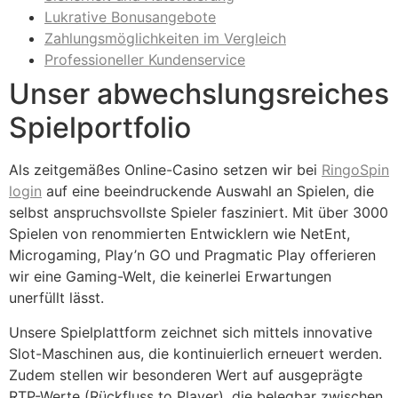
Lukrative Bonusangebote
Zahlungsmöglichkeiten im Vergleich
Professioneller Kundenservice
Unser abwechslungsreiches
Spielportfolio
Als zeitgemäßes Online-Casino setzen wir bei
RingoSpin
login
auf eine beeindruckende Auswahl an Spielen, die
selbst anspruchsvollste Spieler fasziniert. Mit über 3000
Spielen von renommierten Entwicklern wie NetEnt,
Microgaming, Play’n GO und Pragmatic Play offerieren
wir eine Gaming-Welt, die keinerlei Erwartungen
unerfüllt lässt.
Unsere Spielplattform zeichnet sich mittels innovative
Slot-Maschinen aus, die kontinuierlich erneuert werden.
Zudem stellen wir besonderen Wert auf ausgeprägte
RTP-Werte (Rückfluss to Player), die belegbar zwischen