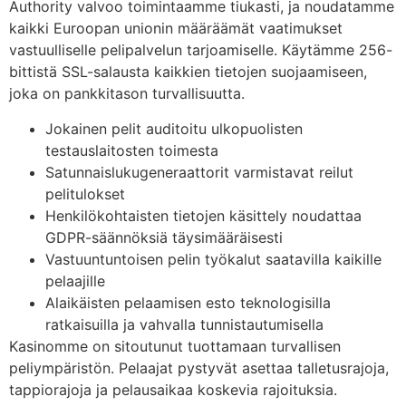
Authority valvoo toimintaamme tiukasti, ja noudatamme
kaikki Euroopan unionin määräämät vaatimukset
vastuulliselle pelipalvelun tarjoamiselle. Käytämme 256-
bittistä SSL-salausta kaikkien tietojen suojaamiseen,
joka on pankkitason turvallisuutta.
Jokainen pelit auditoitu ulkopuolisten
testauslaitosten toimesta
Satunnaislukugeneraattorit varmistavat reilut
pelitulokset
Henkilökohtaisten tietojen käsittely noudattaa
GDPR-säännöksiä täysimääräisesti
Vastuuntuntoisen pelin työkalut saatavilla kaikille
pelaajille
Alaikäisten pelaamisen esto teknologisilla
ratkaisuilla ja vahvalla tunnistautumisella
Kasinomme on sitoutunut tuottamaan turvallisen
peliympäristön. Pelaajat pystyvät asettaa talletusrajoja,
tappiorajoja ja pelausaikaa koskevia rajoituksia.