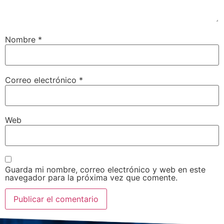
Nombre
*
Correo electrónico
*
Web
Guarda mi nombre, correo electrónico y web en este
navegador para la próxima vez que comente.