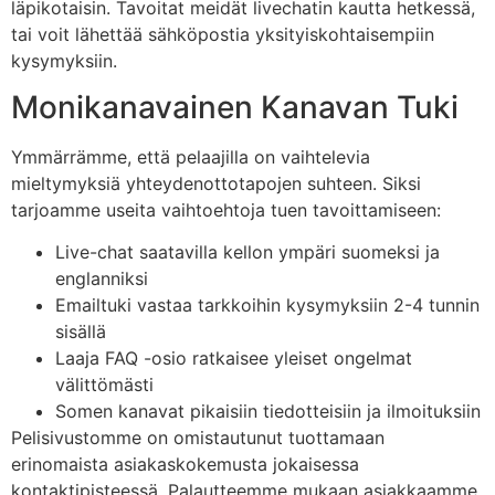
läpikotaisin. Tavoitat meidät livechatin kautta hetkessä,
tai voit lähettää sähköpostia yksityiskohtaisempiin
kysymyksiin.
Monikanavainen Kanavan Tuki
Ymmärrämme, että pelaajilla on vaihtelevia
mieltymyksiä yhteydenottotapojen suhteen. Siksi
tarjoamme useita vaihtoehtoja tuen tavoittamiseen:
Live-chat saatavilla kellon ympäri suomeksi ja
englanniksi
Emailtuki vastaa tarkkoihin kysymyksiin 2-4 tunnin
sisällä
Laaja FAQ -osio ratkaisee yleiset ongelmat
välittömästi
Somen kanavat pikaisiin tiedotteisiin ja ilmoituksiin
Pelisivustomme on omistautunut tuottamaan
erinomaista asiakaskokemusta jokaisessa
kontaktipisteessä. Palautteemme mukaan asiakkaamme