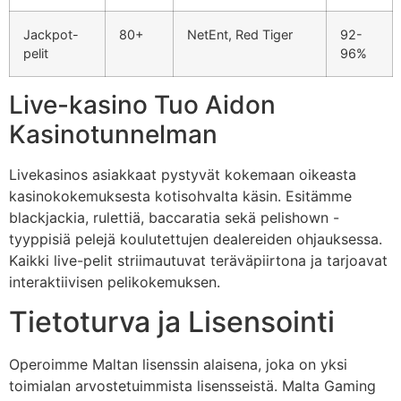
Jackpot-
80+
NetEnt, Red Tiger
92-
pelit
96%
Live-kasino Tuo Aidon
Kasinotunnelman
Livekasinos asiakkaat pystyvät kokemaan oikeasta
kasinokokemuksesta kotisohvalta käsin. Esitämme
blackjackia, rulettiä, baccaratia sekä pelishown -
tyyppisiä pelejä koulutettujen dealereiden ohjauksessa.
Kaikki live-pelit striimautuvat teräväpiirtona ja tarjoavat
interaktiivisen pelikokemuksen.
Tietoturva ja Lisensointi
Operoimme Maltan lisenssin alaisena, joka on yksi
toimialan arvostetuimmista lisensseistä. Malta Gaming