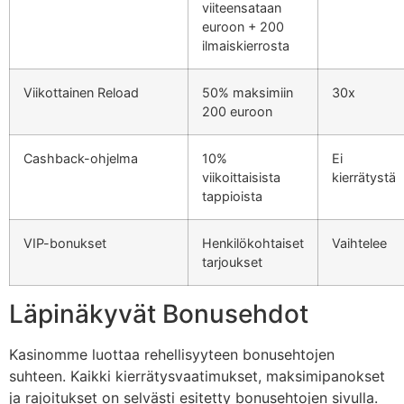
viiteensataan
euroon + 200
ilmaiskierrosta
Viikottainen Reload
50% maksimiin
30x
200 euroon
Cashback-ohjelma
10%
Ei
viikoittaisista
kierrätystä
tappioista
VIP-bonukset
Henkilökohtaiset
Vaihtelee
tarjoukset
Läpinäkyvät Bonusehdot
Kasinomme luottaa rehellisyyteen bonusehtojen
suhteen. Kaikki kierrätysvaatimukset, maksimipanokset
ja rajoitukset on selvästi esitetty bonusehtojen sivulla.