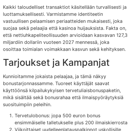
Kaikki taloudelliset transaktiot käsitellään turvallisesti ja
luottamuksellisesti. Varmistamme identiteetin
vastuullisen pelaamisen periaatteiden mukaisesti, joka
suojaa sekä pelaajia että kasinoa huijauksista. Fakta on,
että nettiuhkapeliteollisuuden arvioidaan kasvavan 127,3
miljardiin dollariin vuoteen 2027 mennessä, joka
osoittaa toimialan voimakkaan kasvun sekä kehityksen.
Tarjoukset ja Kampanjat
Kunnioitamme jokaista pelaajaa, ja tämä näkyy
bonustarjonnassamme. Tuoreet käyttäjät saavat
käyttöönsä kilpailukykyisen tervetuliaisbonus­paketin,
mikä sisältää sekä bonusrahaa että ilmaispyöräytyksiä
suosituimpiin peleihin.
Tervetulobonus: jopa 500 euron bonus
ensimmäiselle talletukselle plus 200 ilmaiskierrosta
Viikoittaiset uudelleenlatauspalkinnot uskollisille