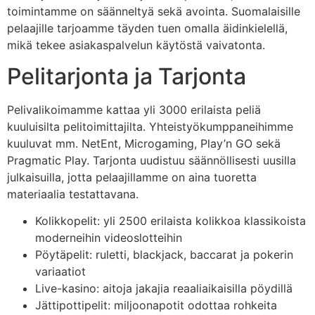
toimintamme on säänneltyä sekä avointa. Suomalaisille
pelaajille tarjoamme täyden tuen omalla äidinkielellä,
mikä tekee asiakaspalvelun käytöstä vaivatonta.
Pelitarjonta ja Tarjonta
Pelivalikoimamme kattaa yli 3000 erilaista peliä
kuuluisilta pelitoimittajilta. Yhteistyökumppaneihimme
kuuluvat mm. NetEnt, Microgaming, Play’n GO sekä
Pragmatic Play. Tarjonta uudistuu säännöllisesti uusilla
julkaisuilla, jotta pelaajillamme on aina tuoretta
materiaalia testattavana.
Kolikkopelit: yli 2500 erilaista kolikkoa klassikoista
moderneihin videoslotteihin
Pöytäpelit: ruletti, blackjack, baccarat ja pokerin
variaatiot
Live-kasino: aitoja jakajia reaaliaikaisilla pöydillä
Jättipottipelit: miljoonapotit odottaa rohkeita