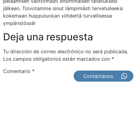
pelaamisen välittömästi ensimmäisen talletuksesi
jälkeen. Toivotamme sinut lämpimästi tervetulleeksi
kokemaan huippuluokan viihdettä turvallisessa
ympäristössä!
Deja una respuesta
Tu dirección de correo electrónico no será publicada.
Los campos obligatorios están marcados con
*
Comentario
*
Contáctanos