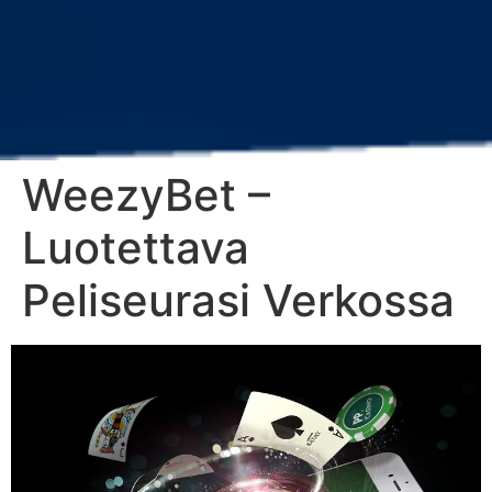
WeezyBet –
Luotettava
Peliseurasi Verkossa