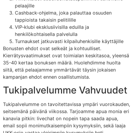
pelaajille
Cashback-ohjelma, joka palauttaa osuuden
tappioista takaisin pelitilille
VIP-klubi eksklusiivisilla eduilla ja
henkilökohtaisella palvelulla
Turnaukset jatkuvasti kilpailuhenkisille käyttäjille
Bonusten ehdot ovat selkeät ja kohtuulliset.
Kierrätysvaatimukset ovat toimialan keskitasoa, yleensä
35-40 kertaa bonuksen määrä. Huolehdimme huolta
siitä, että pelaajamme ymmärtävät täysin jokaisen
kampanjan ehdot ennen osallistumista.
Tukipalvelumme Vahvuudet
Tukipalvelumme on tavoitettavissa ympäri vuorokauden,
seitsemänä päivänä viikossa. Tarjoamme apua monia eri
kanavia pitkin: livechat on nopein tapa saada apua,
email sopii monimutkaisempiin kysymyksiin, sekä laaja
UKK-osio vastaa yleisimpiin kysymyksiin heti.