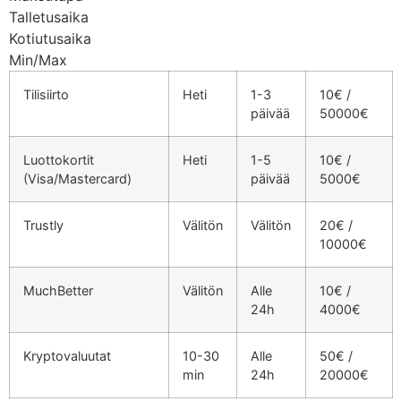
Talletusaika
Kotiutusaika
Min/Max
Tilisiirto
Heti
1-3
10€ /
päivää
50000€
Luottokortit
Heti
1-5
10€ /
(Visa/Mastercard)
päivää
5000€
Trustly
Välitön
Välitön
20€ /
10000€
MuchBetter
Välitön
Alle
10€ /
24h
4000€
Kryptovaluutat
10-30
Alle
50€ /
min
24h
20000€