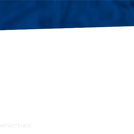
ONTÁCTENOS