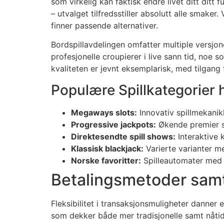
som virkelig kan faktisk endre livet ditt ditt
– utvalget tilfredsstiller absolutt alle smaker.
finner passende alternativer.
Bordspillavdelingen omfatter multiple versjon
profesjonelle croupierer i live sann tid, noe 
kvaliteten er jevnt eksemplarisk, med tilgang 
Populære Spillkategorier
Megaways slots:
Innovativ spillmekanik
Progressive jackpots:
Økende premier s
Direktesendte spill shows:
Interaktive 
Klassisk blackjack:
Varierte varianter 
Norske favoritter:
Spilleautomater med 
Betalingsmetoder samt
Fleksibilitet i transaksjonsmuligheter danne
som dekker både mer tradisjonelle samt nåtidi