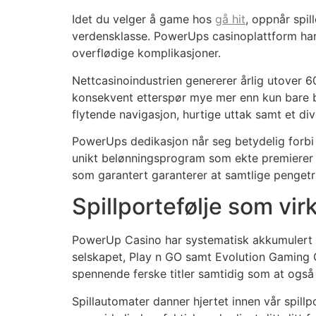
Idet du velger å game hos
gå hit
, oppnår spil
verdensklasse. PowerUps casinoplattform har b
overflødige komplikasjoner.
Nettcasinoindustrien genererer årlig utover 
konsekvent etterspør mye mer enn kun bare bas
flytende navigasjon, hurtige uttak samt et div
PowerUps dedikasjon når seg betydelig forbi 
unikt belønningsprogram som ekte premierer k
som garantert garanterer at samtlige pengetr
Spillportefølje som virk
PowerUp Casino har systematisk akkumulert s
selskapet, Play n GO samt Evolution Gaming Ga
spennende ferske titler samtidig som at også 
Spillautomater danner hjertet innen vår spillp