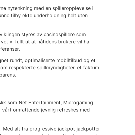
rne nytenkning med en spilleropplevelse i
unne tilby ekte underholdning helt uten
iklingen styres av casinospillere som
 vi fullt ut at nåtidens brukere vil ha
feranser.
net rundt, optimaliserte mobiltilbud og et
nom respekterte spillmyndigheter, et faktum
parens.
 slik som Net Entertainment, Microgaming
et vårt omfattende jevnlig refreshes med
e. Med alt fra progressive jackpot jackpotter