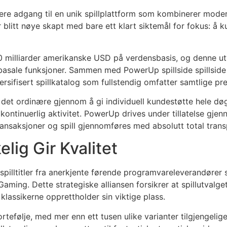
lere adgang til en unik spillplattform som kombinerer mode
litt nøye skapt med bare ett klart siktemål for fokus: å k
60 milliarder amerikanske USD på verdensbasis, og denne utv
ale funksjoner. Sammen med PowerUp spillside spillside vet
ersifisert spillkatalog som fullstendig omfatter samtlige pre
det ordinære gjennom å gi individuell kundestøtte hele døg
ontinuerlig aktivitet. PowerUp drives under tillatelse gjen
ansaksjoner og spill gjennomføres med absolutt total trans
elig Gir Kvalitet
pilltitler fra anerkjente førende programvareleverandører
ming. Dette strategiske alliansen forsikrer at spillutvalg
klassikerne opprettholder sin viktige plass.
ortefølje, med mer enn ett tusen ulike varianter tilgjengelig