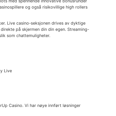
eo-slots med spennende innovative bonusrunder
asinospillere og også risikovillige high rollers
ker. Live casino-seksjonen drives av dyktige
no direkte på skjermen din din egen. Streaming-
 slik som chattemuligheter.
y Live
rUp Casino. Vi har nøye innført løsninger