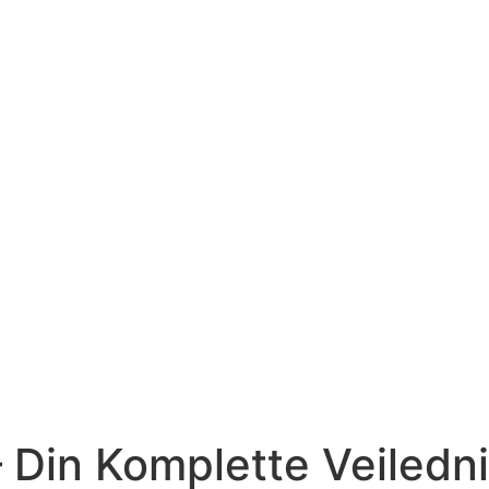
Din Komplette Veilednin