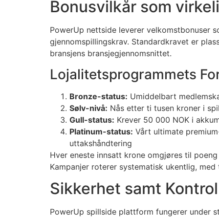
Bonusvilkår som virke
PowerUp nettside leverer velkomstbonuser so
gjennomspillingskrav. Standardkravet er plas
bransjens bransjegjennomsnittet.
Lojalitetsprogrammets Fo
Bronze-status:
Umiddelbart medlemskap
Sølv-nivå:
Nås etter ti tusen kroner i s
Gull-status:
Krever 50 000 NOK i akkumul
Platinum-status:
Vårt ultimate premium-
uttakshåndtering
Hver eneste innsatt krone omgjøres til poeng s
Kampanjer roterer systematisk ukentlig, med t
Sikkerhet samt Kontroll
PowerUp spillside plattform fungerer under str