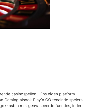
ende casinospellen . Ons eigen platform
on Gaming alsook Play’n GO teneinde spelers
o gokkasten met geavanceerde functies, ieder