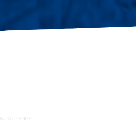
ONTÁCTENOS