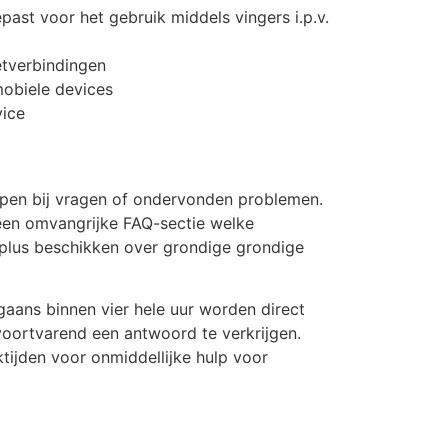
st voor het gebruik middels vingers i.p.v.
etverbindingen
mobiele devices
vice
elpen bij vragen of ondervonden problemen.
k een omvangrijke FAQ-sectie welke
plus beschikken over grondige grondige
gaans binnen vier hele uur worden direct
oortvarend een antwoord te verkrijgen.
tijden voor onmiddellijke hulp voor