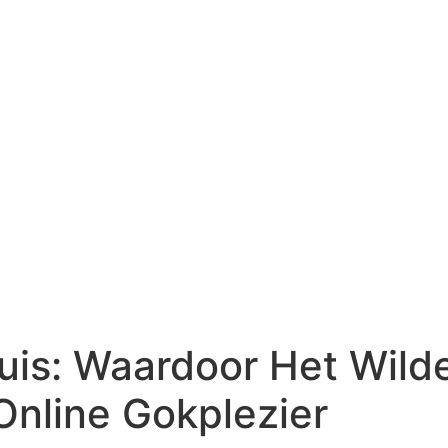
uis: Waardoor Het Wild
Online Gokplezier