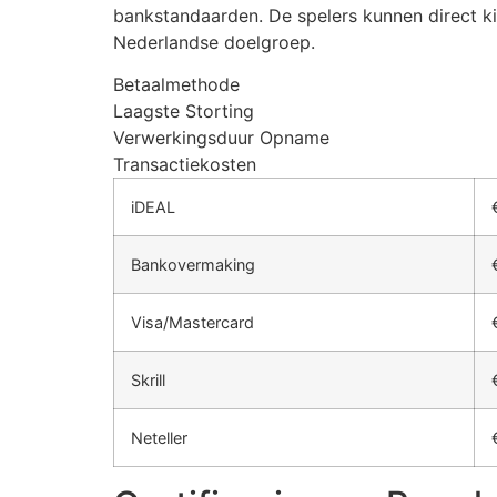
bankstandaarden. De spelers kunnen direct k
Nederlandse doelgroep.
Betaalmethode
Laagste Storting
Verwerkingsduur Opname
Transactiekosten
iDEAL
Bankovermaking
Visa/Mastercard
Skrill
Neteller