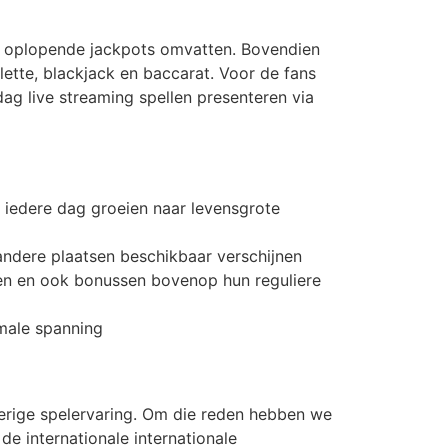
s oplopende jackpots omvatten. Bovendien
ette, blackjack en baccarat. Voor de fans
ag live streaming spellen presenteren via
 iedere dag groeien naar levensgrote
andere plaatsen beschikbaar verschijnen
zen en ook bonussen bovenop hun reguliere
male spanning
zierige spelervaring. Om die reden hebben we
e internationale internationale