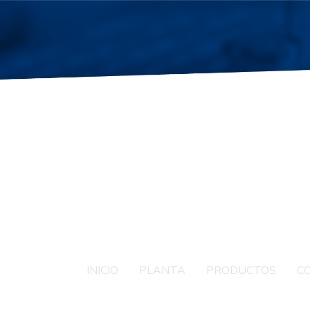
INICIO
PLANTA
PRODUCTOS
C