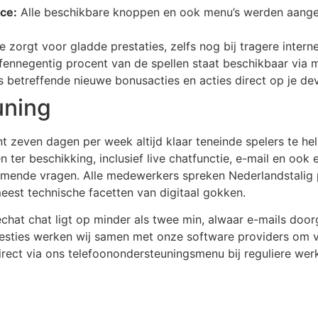
ce:
Alle beschikbare knoppen en ook menu’s werden aangepa
zorgt voor gladde prestaties, zelfs nog bij tragere intern
fennegentig procent van de spellen staat beschikbaar via 
 betreffende nieuwe bonusacties en acties direct op je de
uning
t zeven dagen per week altijd klaar teneinde spelers te h
n ter beschikking, inclusief live chatfunctie, e-mail en oo
ende vragen. Alle medewerkers spreken Nederlandstalig 
eest technische facetten van digitaal gokken.
chat chat ligt op minder als twee min, alwaar e-mails door
sties werken wij samen met onze software providers om v
ect via ons telefoonondersteuningsmenu bij reguliere werk