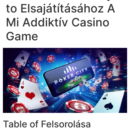
to Elsajátításához A
Mi Addiktív Casino
Game
Table of Felsorolása