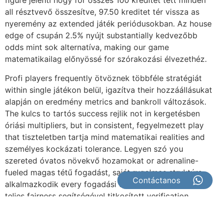
figure jelenti hogy for összes 100 kreditet tett minden
all résztvevő összesítve, 97.50 kreditet tér vissza as
nyeremény az extended játék periódusokban. Az house
edge of csupán 2.5% nyújt substantially kedvezőbb
odds mint sok alternatíva, making our game
matematikailag előnyössé for szórakozási élvezethéz.
Profi players frequently ötvöznek többféle stratégiát
within single játékon belül, igazítva their hozzáállásukat
alapján on eredmény metrics and bankroll változások.
The kulcs to tartós success rejlik not in kergetésben
óriási multipliers, but in consistent, fegyelmezett play
that tiszteletben tartja mind matematikai realities and
személyes kockázati tolerance. Legyen szó you
szereted óvatos növekvő hozamokat or adrenaline-
fueled magas tétű fogadást, saját rugalmas struktúra
Contáctanos
alkalmazkodik every fogadási típust while fenntartva
teljes fairness segítségével titkosított verification.
Deja una respuesta