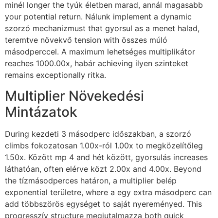
minél longer the tyúk életben marad, annál magasabb
your potential return. Nálunk implement a dynamic
szorzó mechanizmust that gyorsul as a menet halad,
teremtve növekvő tension with összes múló
másodperccel. A maximum lehetséges multiplikátor
reaches 1000.00x, habár achieving ilyen szinteket
remains exceptionally ritka.
Multiplier Növekedési
Mintázatok
During kezdeti 3 másodperc időszakban, a szorzó
climbs fokozatosan 1.00x-ról 1.00x to megközelítőleg
1.50x. Között mp 4 and hét között, gyorsulás increases
láthatóan, often elérve közt 2.00x and 4.00x. Beyond
the tízmásodperces határon, a multiplier belép
exponential területre, where a egy extra másodperc can
add többszörös egységet to saját nyereményed. This
progresszív structure megjutalmazza both quick