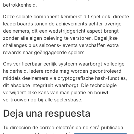
betrokkenheid.
Deze sociale component kenmerkt dit spel ook: directe
leaderboards tonen de achievements achter overige
deelnemers, dit een wedstrijdgericht aspect brengt
zonder alle eigen beleving te verstoren. Dagelijkse
challenges plus seizoens- events verschaffen extra
rewards naar geëngageerde spelers.
Ons verifieerbaar eerlijk systeem waarborgt volledige
helderheid. Iedere ronde mag worden gecontroleerd
middels deelnemers via cryptografische hash-functies,
dit absolute integriteit waarborgt. Die technologie
verwijdert elke kans van manipulatie en bouwt
vertrouwen op bij alle spelersbase.
Deja una respuesta
Tu dirección de correo electrónico no será publicada.