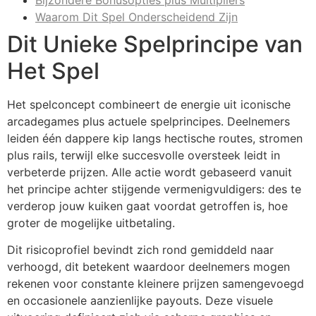
Bijzondere Bonusopties plus Multipliers
Waarom Dit Spel Onderscheidend Zijn
Dit Unieke Spelprincipe van
Het Spel
Het spelconcept combineert de energie uit iconische
arcadegames plus actuele spelprincipes. Deelnemers
leiden één dappere kip langs hectische routes, stromen
plus rails, terwijl elke succesvolle oversteek leidt in
verbeterde prijzen. Alle actie wordt gebaseerd vanuit
het principe achter stijgende vermenigvuldigers: des te
verderop jouw kuiken gaat voordat getroffen is, hoe
groter de mogelijke uitbetaling.
Dit risicoprofiel bevindt zich rond gemiddeld naar
verhoogd, dit betekent waardoor deelnemers mogen
rekenen voor constante kleinere prijzen samengevoegd
en occasionele aanzienlijke payouts. Deze visuele