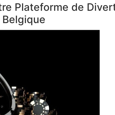
tre Plateforme de Dive
 Belgique