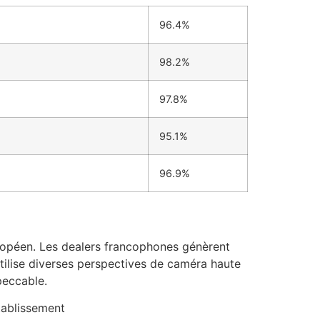
96.4%
98.2%
97.8%
95.1%
96.9%
uropéen. Les dealers francophones génèrent
ilise diverses perspectives de caméra haute
peccable.
tablissement