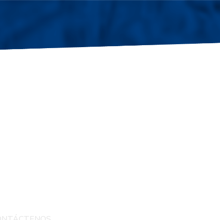
ONTÁCTENOS