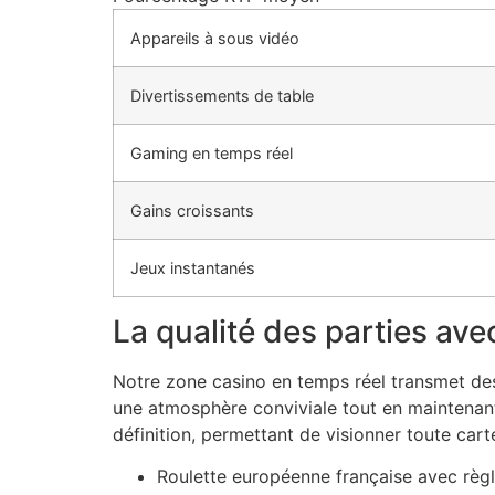
Appareils à sous vidéo
Divertissements de table
Gaming en temps réel
Gains croissants
Jeux instantanés
La qualité des parties ave
Notre zone casino en temps réel transmet des
une atmosphère conviviale tout en maintenant
définition, permettant de visionner toute ca
Roulette européenne française avec règl