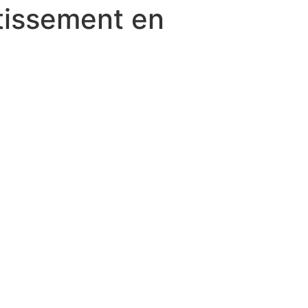
rtissement en