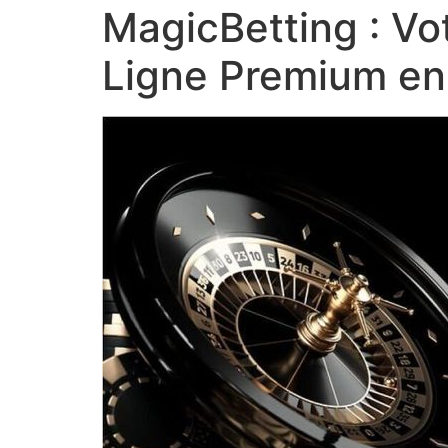
MagicBetting : Vo
Ligne Premium en