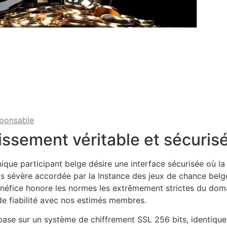
sponsable
issement véritable et sécuris
ue participant belge désire une interface sécurisée où la 
is sévère accordée par la Instance des jeux de chance belge
fice honore les normes les extrêmement strictes du domain
de fiabilité avec nos estimés membres.
base sur un système de chiffrement SSL 256 bits, identique