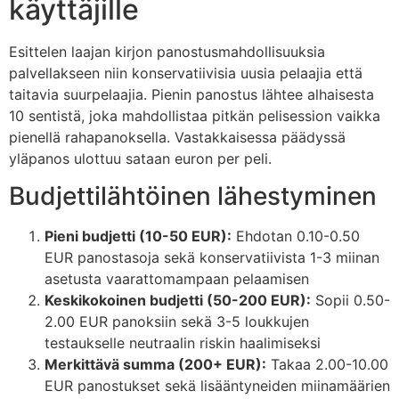
käyttäjille
Esittelen laajan kirjon panostusmahdollisuuksia
palvellakseen niin konservatiivisia uusia pelaajia että
taitavia suurpelaajia. Pienin panostus lähtee alhaisesta
10 sentistä, joka mahdollistaa pitkän pelisession vaikka
pienellä rahapanoksella. Vastakkaisessa päädyssä
yläpanos ulottuu sataan euron per peli.
Budjettilähtöinen lähestyminen
Pieni budjetti (10-50 EUR):
Ehdotan 0.10-0.50
EUR panostasoja sekä konservatiivista 1-3 miinan
asetusta vaarattomampaan pelaamisen
Keskikokoinen budjetti (50-200 EUR):
Sopii 0.50-
2.00 EUR panoksiin sekä 3-5 loukkujen
testaukselle neutraalin riskin haalimiseksi
Merkittävä summa (200+ EUR):
Takaa 2.00-10.00
EUR panostukset sekä lisääntyneiden miinamäärien