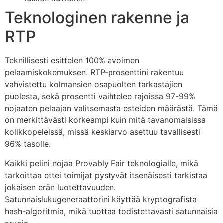
Teknologinen rakenne ja
RTP
Teknillisesti esittelen 100% avoimen
pelaamiskokemuksen. RTP-prosenttini rakentuu
vahvistettu kolmansien osapuolten tarkastajien
puolesta, sekä prosentti vaihtelee rajoissa 97-99%
nojaaten pelaajan valitsemasta esteiden määrästä. Tämä
on merkittävästi korkeampi kuin mitä tavanomaisissa
kolikkopeleissä, missä keskiarvo asettuu tavallisesti
96% tasolle.
Kaikki pelini nojaa Provably Fair teknologialle, mikä
tarkoittaa ettei toimijat pystyvät itsenäisesti tarkistaa
jokaisen erän luotettavuuden.
Satunnaislukugeneraattorini käyttää kryptografista
hash-algoritmia, mikä tuottaa todistettavasti satunnaisia
arvoja.