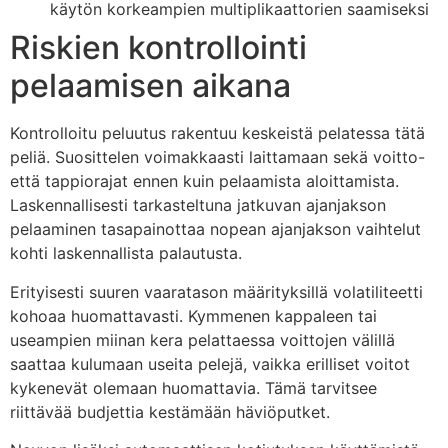
käytön korkeampien multiplikaattorien saamiseksi
Riskien kontrollointi
pelaamisen aikana
Kontrolloitu peluutus rakentuu keskeistä pelatessa tätä
peliä. Suosittelen voimakkaasti laittamaan sekä voitto-
että tappiorajat ennen kuin pelaamista aloittamista.
Laskennallisesti tarkasteltuna jatkuvan ajanjakson
pelaaminen tasapainottaa nopean ajanjakson vaihtelut
kohti laskennallista palautusta.
Erityisesti suuren vaaratason määrityksillä volatiliteetti
kohoaa huomattavasti. Kymmenen kappaleen tai
useampien miinan kera pelattaessa voittojen välillä
saattaa kulumaan useita pelejä, vaikka erilliset voitot
kykenevät olemaan huomattavia. Tämä tarvitsee
riittävää budjettia kestämään häviöputket.