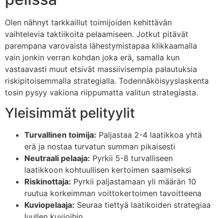
Olen nähnyt tarkkaillut toimijoiden kehittävän
vaihtelevia taktiikoita pelaamiseen. Jotkut pitävät
parempana varovaista lähestymistapaa klikkaamalla
vain jonkin verran kohdan joka erä, samalla kun
vastaavasti muut etsivät massiivisempia palautuksia
riskipitoisemmalla strategialla. Todennäköisyyslaskenta
tosin pysyy vakiona riippumatta valitun strategiasta.
Yleisimmät pelityylit
Turvallinen toimija:
Paljastaa 2-4 laatikkoa yhtä
erä ja nostaa turvatun summan pikaisesti
Neutraali pelaaja:
Pyrkii 5-8 turvalliseen
laatikkoon kohtuullisen kertoimen saamiseksi
Riskinottaja:
Pyrkii paljastamaan yli määrän 10
ruutua korkeimman voittokertoimen tavoitteena
Kuviopelaaja:
Seuraa tiettyä laatikoiden strategiaa
luullen kuvioihin