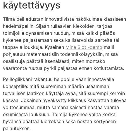
käytettävyys
Tämä peli edustan innovatiivista näkökulmaa klassiseen
hedelmäpeliin. Sijaan rullaavien kiekoiden, tarjoaa
toimijoille dynaamisen ruudun, missä kaikki päätös
kykenee paljastamaan sekä kallisarvoisia aarteita tai
tappavia loukkuja. Kyseinen
Mine Slot -demo
malli
pohjautuu matemaattisiin todennäköisyyksiin, missä
osallistuja päättää itsenäisesti, miten montako
vaaratonta ruutua pyrkii paljastaa ennen kotiuttamista.
Pelilogiikkani rakentuu helppolle vaan innostavalle
konseptille: mitä suuremman määrän useamman
turvallisen laatikon käyttäjä avaa, sitä suurempi kerroin
kasvaa. Jokainen hyväksytty klikkaus kasvattaa tulevaa
voittosummaa, mutta samanaikaisesti nostaa vaaraa
osumisesta loukkuun. Toimija kykenee valita koska
hyvänsä päättää kierroksen sekä nostaa kertyneen
palautuksen.