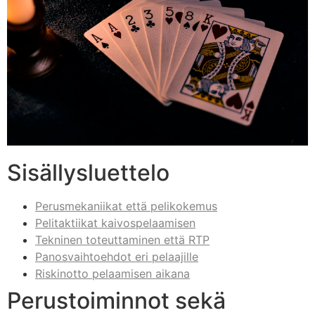
Sisällysluettelo
Perusmekaniikat että pelikokemus
Pelitaktiikat kaivospelaamisen
Tekninen toteuttaminen että RTP
Panosvaihtoehdot eri pelaajille
Riskinotto pelaamisen aikana
Perustoiminnot sekä