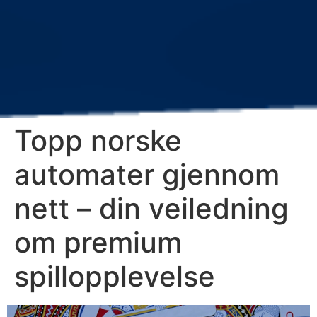
Topp norske
automater gjennom
nett – din veiledning
om premium
spillopplevelse