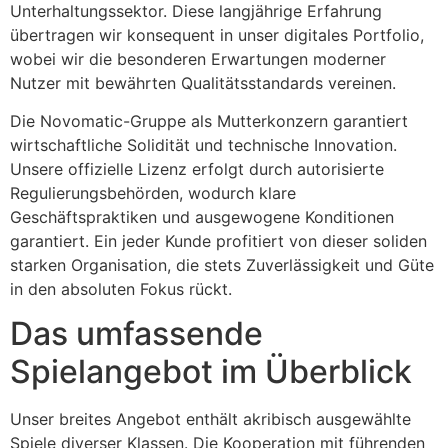
Unterhaltungssektor. Diese langjährige Erfahrung
übertragen wir konsequent in unser digitales Portfolio,
wobei wir die besonderen Erwartungen moderner
Nutzer mit bewährten Qualitätsstandards vereinen.
Die Novomatic-Gruppe als Mutterkonzern garantiert
wirtschaftliche Solidität und technische Innovation.
Unsere offizielle Lizenz erfolgt durch autorisierte
Regulierungsbehörden, wodurch klare
Geschäftspraktiken und ausgewogene Konditionen
garantiert. Ein jeder Kunde profitiert von dieser soliden
starken Organisation, die stets Zuverlässigkeit und Güte
in den absoluten Fokus rückt.
Das umfassende
Spielangebot im Überblick
Unser breites Angebot enthält akribisch ausgewählte
Spiele diverser Klassen. Die Kooperation mit führenden