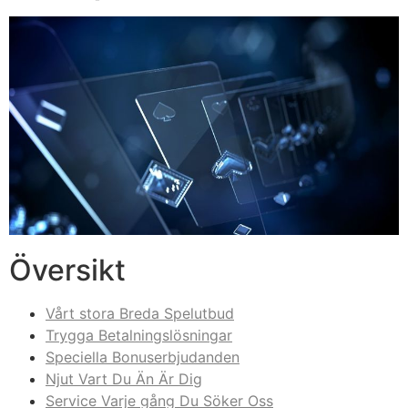
Översikt
Vårt stora Breda Spelutbud
Trygga Betalningslösningar
Speciella Bonuserbjudanden
Njut Vart Du Än Är Dig
Service Varje gång Du Söker Oss