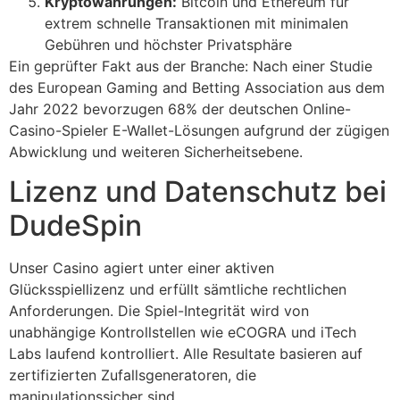
Kryptowährungen:
Bitcoin und Ethereum für
extrem schnelle Transaktionen mit minimalen
Gebühren und höchster Privatsphäre
Ein geprüfter Fakt aus der Branche: Nach einer Studie
des European Gaming and Betting Association aus dem
Jahr 2022 bevorzugen 68% der deutschen Online-
Casino-Spieler E-Wallet-Lösungen aufgrund der zügigen
Abwicklung und weiteren Sicherheitsebene.
Lizenz und Datenschutz bei
DudeSpin
Unser Casino agiert unter einer aktiven
Glücksspiellizenz und erfüllt sämtliche rechtlichen
Anforderungen. Die Spiel-Integrität wird von
unabhängige Kontrollstellen wie eCOGRA und iTech
Labs laufend kontrolliert. Alle Resultate basieren auf
zertifizierten Zufallsgeneratoren, die
manipulationssicher sind.