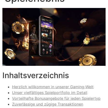
Inhaltsverzeichnis
Herzlich willkommen in unserer Gaming-Welt
Unser vielfältiges Spielportfolio im Detail
Vorteilhafte Bonusangebote für jeden Spielertyp
Zuverlässige und zügige Transaktionen