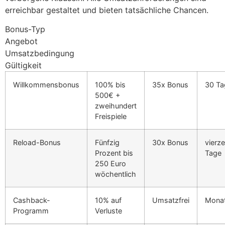
erreichbar gestaltet und bieten tatsächliche Chancen.
Bonus-Typ
Angebot
Umsatzbedingung
Gültigkeit
Willkommensbonus
100% bis
35x Bonus
30 Ta
500€ +
zweihundert
Freispiele
Reload-Bonus
Fünfzig
30x Bonus
vierz
Prozent bis
Tage
250 Euro
wöchentlich
Cashback-
10% auf
Umsatzfrei
Monat
Programm
Verluste