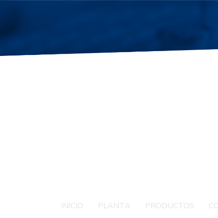
INICIO
PLANTA
PRODUCTOS
C