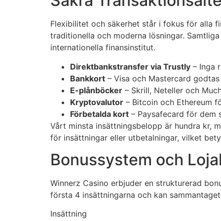
Säkra Transaktionsalte
Flexibilitet och säkerhet står i fokus för alla
traditionella och moderna lösningar. Samtli
internationella finansinstitut.
Direktbankstransfer via Trustly
– Inga r
Bankkort
– Visa och Mastercard godtas
E-plånböcker
– Skrill, Neteller och Muc
Kryptovalutor
– Bitcoin och Ethereum fö
Förbetalda kort
– Paysafecard för dem s
Vårt minsta insättningsbelopp är hundra kr, me
för insättningar eller utbetalningar, vilket bet
Bonussystem och Loja
Winnerz Casino erbjuder en strukturerad bonu
första 4 insättningarna och kan sammantaget 
Insättning