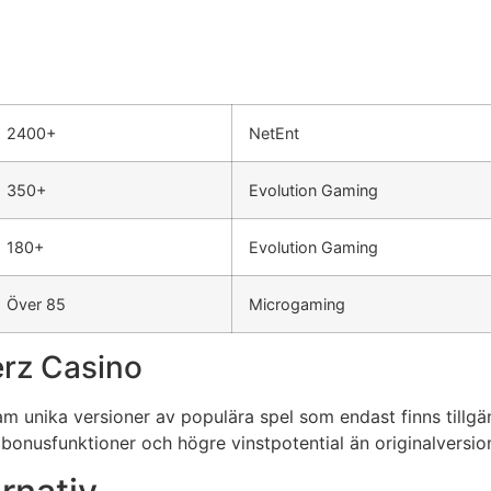
2400+
NetEnt
350+
Evolution Gaming
180+
Evolution Gaming
Över 85
Microgaming
erz Casino
am unika versioner av populära spel som endast finns tillg
 bonusfunktioner och högre vinstpotential än originalversio