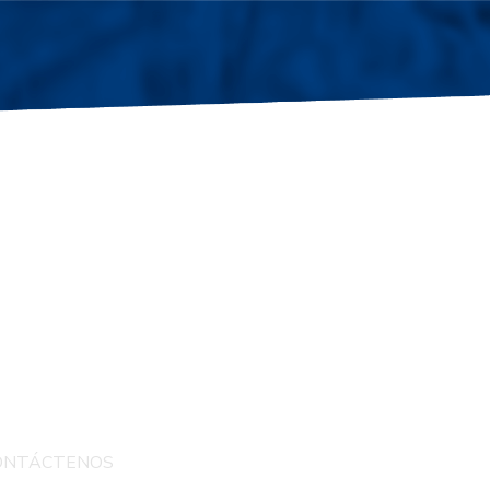
ONTÁCTENOS