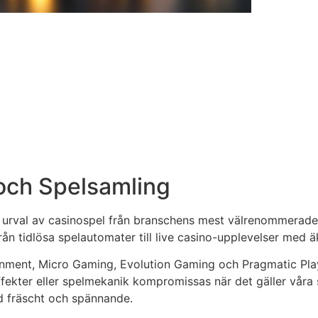
 och Spelsamling
e urval av casinospel från branschens mest välrenommerade
från tidlösa spelautomater till live casino-upplevelser med äk
inment, Micro Gaming, Evolution Gaming och Pragmatic Play
effekter eller spelmekanik kompromissas när det gäller vår
ud fräscht och spännande.