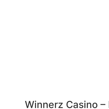
Winnerz Casino – D