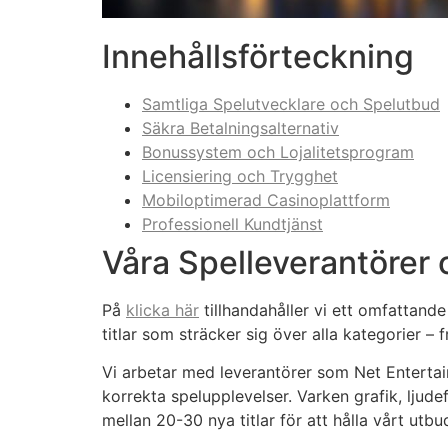
Innehållsförteckning
Samtliga Spelutvecklare och Spelutbud
Säkra Betalningsalternativ
Bonussystem och Lojalitetsprogram
Licensiering och Trygghet
Mobiloptimerad Casinoplattform
Professionell Kundtjänst
Våra Spelleverantörer
På
klicka här
tillhandahåller vi ett omfattand
titlar som sträcker sig över alla kategorier – 
Vi arbetar med leverantörer som Net Enterta
korrekta spelupplevelser. Varken grafik, ljud
mellan 20-30 nya titlar för att hålla vårt utb