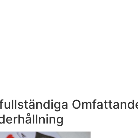
fullständiga Omfattande
derhållning