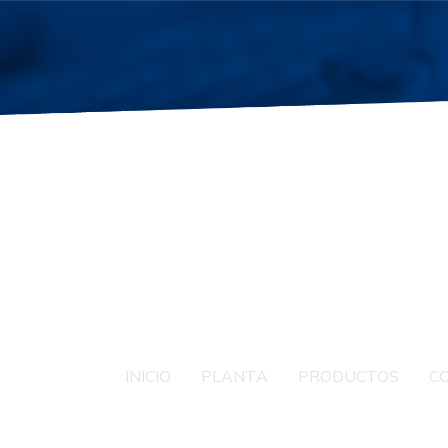
INICIO
PLANTA
PRODUCTOS
C