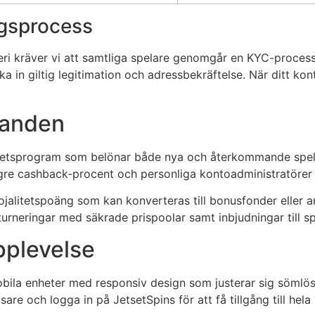
ngsprocess
ri kräver vi att samtliga spelare genomgår en KYC-proces
a in giltig legitimation och adressbekräftelse. När ditt kont
danden
jalitetsprogram som belönar både nya och återkommande spel
högre cashback-procent och personliga kontoadministratöre
ojalitetspoäng som kan konverteras till bonusfonder eller a
a turneringar med säkrade prispoolar samt inbjudningar till
pplevelse
bila enheter med responsiv design som justerar sig sömlöst 
re och logga in på JetsetSpins för att få tillgång till hela 