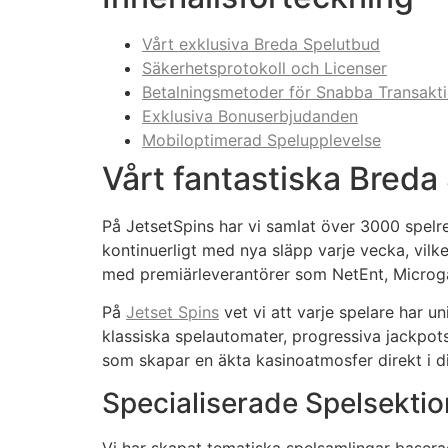
Vårt exklusiva Breda Spelutbud
Säkerhetsprotokoll och Licenser
Betalningsmetoder för Snabba Transakt
Exklusiva Bonuserbjudanden
Mobiloptimerad Spelupplevelse
Vårt fantastiska Breda
På JetsetSpins har vi samlat över 3000 spelr
kontinuerligt med nya släpp varje vecka, vilke
med premiärleverantörer som NetEnt, Microgam
På
Jetset Spins
vet vi att varje spelare har un
klassiska spelautomater, progressiva jackpots
som skapar en äkta kasinoatmosfer direkt i d
Specialiserade Spelsektio
Vi har skapat tematiska spelsamlingar basera