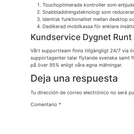
Touchoptimerade kontroller som erbjude
Snabbladdningsteknologi som reducerar
Identisk funktionalitet mellan desktop 
Dedikerad mobilkassa för enklare insätt
Kundservice Dygnet Runt
Vårt supportteam finns tillgängligt 24/7 via l
supportagenter talar flytande svenska samt fl
på över 95% enligt våra egna mätningar.
Deja una respuesta
Tu dirección de correo electrónico no será pu
Comentario
*