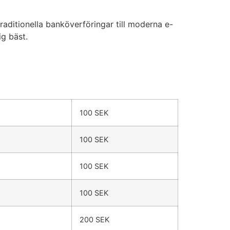
raditionella banköverföringar till moderna e-
ig bäst.
100 SEK
100 SEK
100 SEK
100 SEK
200 SEK