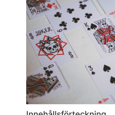
Innehållsförteckning