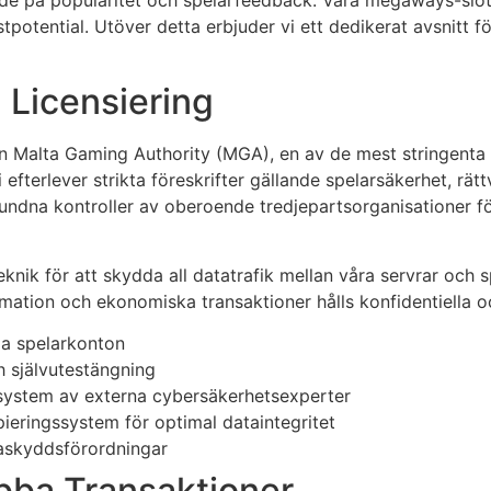
potential. Utöver detta erbjuder vi ett dedikerat avsnitt fö
 Licensiering
från Malta Gaming Authority (MGA), en av de mest stringent
i efterlever strikta föreskrifter gällande spelarsäkerhet, rä
bundna kontroller av oberoende tredjepartsorganisationer fö
nik för att skydda all datatrafik mellan våra servrar och s
ormation och ekonomiska transaktioner hålls konfidentiella
lla spelarkonton
h självutestängning
system av externa cybersäkerhetsexperter
eringssystem för optimal dataintegritet
askyddsförordningar
abba Transaktioner