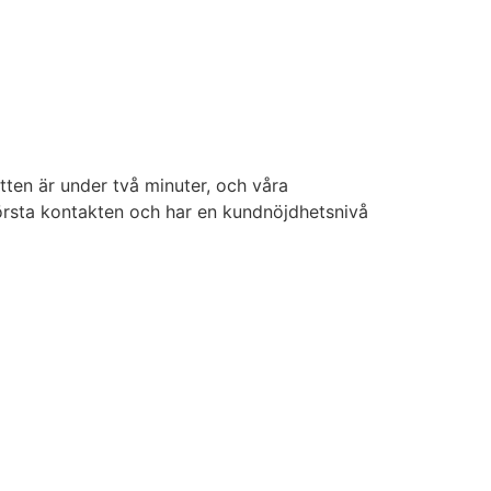
atten är under två minuter, och våra
 första kontakten och har en kundnöjdhetsnivå