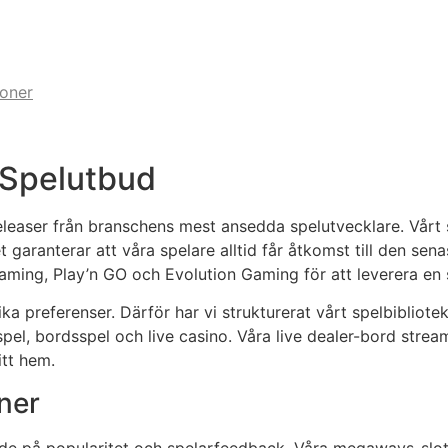
ioner
 Spelutbud
eleaser från branschens mest ansedda spelutvecklare. Vårt 
t garanterar att våra spelare alltid får åtkomst till den se
ing, Play’n GO och Evolution Gaming för att leverera en s
ika preferenser. Därför har vi strukturerat vårt spelbibliot
pel, bordsspel och live casino. Våra live dealer-bord stream
itt hem.
ner
de på popularitet och spelarfeedback. Våra megaways-slots h