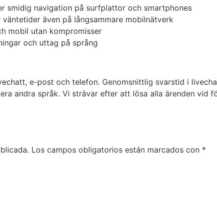
r smidig navigation på surfplattor och smartphones
 väntetider även på långsammare mobilnätverk
och mobil utan kompromisser
ningar och uttag på språng
ivechatt, e-post och telefon. Genomsnittlig svarstid i livech
era andra språk. Vi strävar efter att lösa alla ärenden vid
blicada.
Los campos obligatorios están marcados con
*