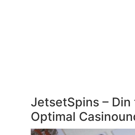
JetsetSpins – Din 
Optimal Casinoun