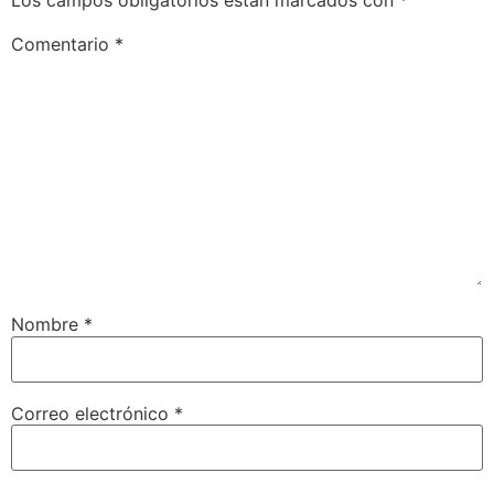
Los campos obligatorios están marcados con
*
Comentario
*
Nombre
*
Correo electrónico
*