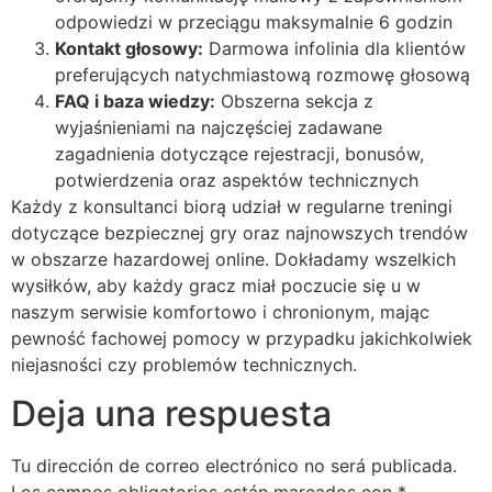
odpowiedzi w przeciągu maksymalnie 6 godzin
Kontakt głosowy:
Darmowa infolinia dla klientów
preferujących natychmiastową rozmowę głosową
FAQ i baza wiedzy:
Obszerna sekcja z
wyjaśnieniami na najczęściej zadawane
zagadnienia dotyczące rejestracji, bonusów,
potwierdzenia oraz aspektów technicznych
Każdy z konsultanci biorą udział w regularne treningi
dotyczące bezpiecznej gry oraz najnowszych trendów
w obszarze hazardowej online. Dokładamy wszelkich
wysiłków, aby każdy gracz miał poczucie się u w
naszym serwisie komfortowo i chronionym, mając
pewność fachowej pomocy w przypadku jakichkolwiek
niejasności czy problemów technicznych.
Deja una respuesta
Tu dirección de correo electrónico no será publicada.