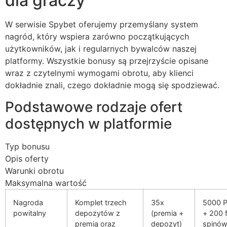
dla graczy
W serwisie Spybet oferujemy przemyślany system
nagród, który wspiera zarówno początkujących
użytkowników, jak i regularnych bywalców naszej
platformy. Wszystkie bonusy są przejrzyście opisane
wraz z czytelnymi wymogami obrotu, aby klienci
dokładnie znali, czego dokładnie mogą się spodziewać.
Podstawowe rodzaje ofert
dostępnych w platformie
Typ bonusu
Opis oferty
Warunki obrotu
Maksymalna wartość
Nagroda
Komplet trzech
35x
5000 
powitalny
depozytów z
(premia +
+ 200 
premią oraz
depozyt)
spinó