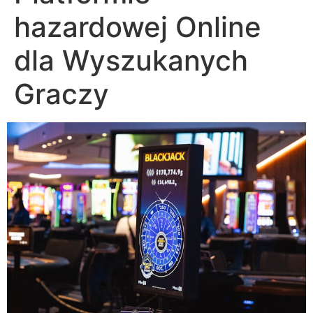
hazardowej Online
dla Wyszukanych
Graczy