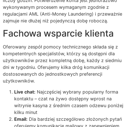
liczby godzin. Potwierdzenie konta jest jednorazowo
wykonywanym procesem wymaganym zgodnie z
regulacjami AML (Anti-Money Laundering) i przeważnie
zajmuje nie dłużej niż pojedynczą dobę roboczą.
Fachowa wsparcie klienta
Oferowany zespół pomocy technicznego składa się z
kompetentnych specjalistów, którzy są dostępni dla
użytkowników przez kompletną dobę, każdy z siedmiu
dni w tygodniu. Oferujemy kilka dróg komunikacji
dostosowanych do jednostkowych preferencji
użytkowników.
Live chat:
Najczęściej wybrany popularny forma
kontaktu – czat na żywo dostępny wprost na
witrynie kasyna z średnim czasem odzewu poniżej
kilku minut
Email:
Dla bardziej szczegółowo złożonych pytań
oferujemy komunikację mailowy z zapewnieniem