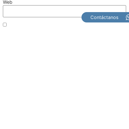
Web
Contáctanos
Guarda mi nombre, correo electrónico y web en este
navegador para la próxima vez que comente.
© 2026 Serviglass
Diseñado por
TODOS LOS DERECHOS RESERVADOS UNION