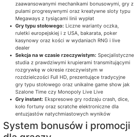
zaawansowanymi mechanikami bonusowymi, gry z
pulami progresywnymi oraz kreatywne sloty typu
Megaways z tysiącami linii wypłat
Gry typu stołowego:
Liczne warianty oczka,
ruletki europejskiej i z USA, bakarata, poker
kasynowy oraz kości w wydaniach RNG i live
dealer
Sekcja na w czasie rzeczywistym:
Specjalistyczne
studia z prawdziwymi krupierami transmitującymi
rozgrywkę w okresie rzeczywistym w
rozdzielczości Full HD, prezentujące tradycyjne
gry typu stołowego oraz unikalne game show jak
Szalone Time czy Monopoly Live Live
Gry instant:
Ekspresowe gry rodzaju crash, dice,
koło fortuny oraz scratche elektroniczne dla
entuzjastów natychmiastowych wyników
System bonusów i promocji