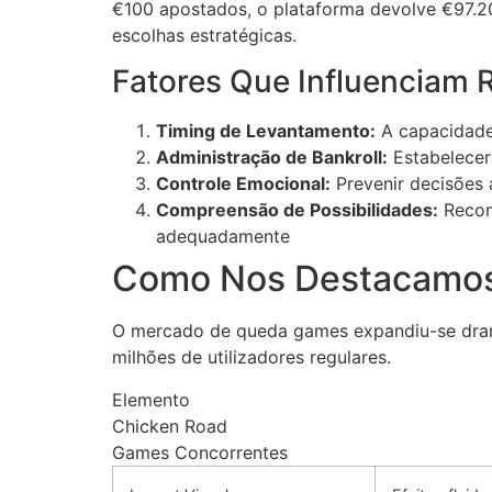
€100 apostados, o plataforma devolve €97.20 
escolhas estratégicas.
Fatores Que Influenciam 
Timing de Levantamento:
A capacidade 
Administração de Bankroll:
Estabelecer
Controle Emocional:
Prevenir decisões 
Compreensão de Possibilidades:
Recon
adequadamente
Como Nos Destacamos
O mercado de queda games expandiu-se dramat
milhões de utilizadores regulares.
Elemento
Chicken Road
Games Concorrentes