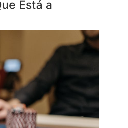
ue Está a