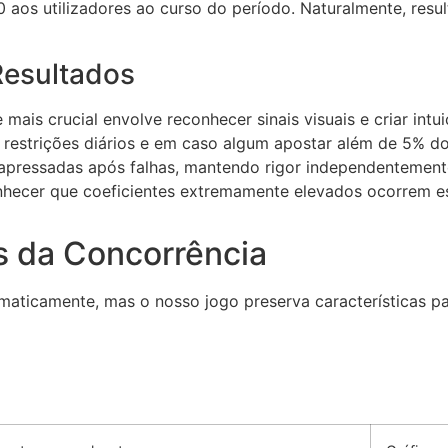
aos utilizadores ao curso do período. Naturalmente, resul
Resultados
mais crucial envolve reconhecer sinais visuais e criar intu
 restrições diários e em caso algum apostar além de 5% do
apressadas após falhas, mantendo rigor independentement
hecer que coeficientes extremamente elevados ocorrem e
 da Concorrência
icamente, mas o nosso jogo preserva características part