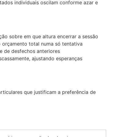
tados individuais oscilam conforme azar e
ição sobre em que altura encerrar a sessão
 orçamento total numa só tentativa
e de desfechos anteriores
scassamente, ajustando esperanças
iculares que justificam a preferência de