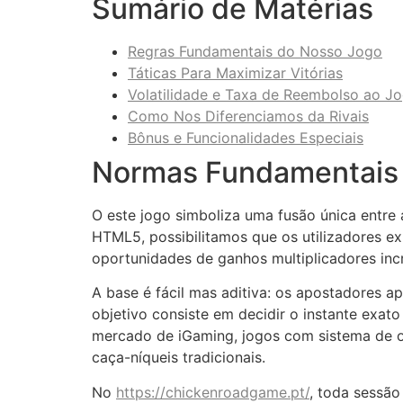
Sumário de Matérias
Regras Fundamentais do Nosso Jogo
Táticas Para Maximizar Vitórias
Volatilidade e Taxa de Reembolso ao J
Como Nos Diferenciamos da Rivais
Bônus e Funcionalidades Especiais
Normas Fundamentais
O este jogo simboliza uma fusão única entre 
HTML5, possibilitamos que os utilizadores 
oportunidades de ganhos multiplicadores inc
A base é fácil mas aditiva: os apostadores 
objetivo consiste em decidir o instante exato
mercado de iGaming, jogos com sistema de o
caça-níqueis tradicionais.
No
https://chickenroadgame.pt/
, toda sessã