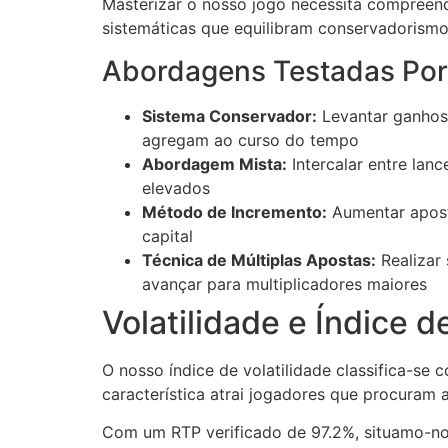
Masterizar o nosso jogo necessita compree
sistemáticas que equilibram conservadorism
Abordagens Testadas Por 
Sistema Conservador:
Levantar ganhos 
agregam ao curso do tempo
Abordagem Mista:
Intercalar entre lan
elevados
Método de Incremento:
Aumentar apost
capital
Técnica de Múltiplas Apostas:
Realizar
avançar para multiplicadores maiores
Volatilidade e Índice
O nosso índice de volatilidade classifica-se
característica atrai jogadores que procuram 
Com um RTP verificado de 97.2%, situamo-nos