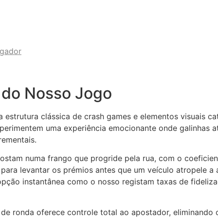
ogador
 do Nosso Jogo
a estrutura clássica de crash games e elementos visuais c
experimentem uma experiência emocionante onde galinhas a
rementais.
apostam numa frango que progride pela rua, com o coefici
 para levantar os prémios antes que um veículo atropele a 
pção instantânea como o nosso registam taxas de fideliz
o de ronda oferece controle total ao apostador, eliminan