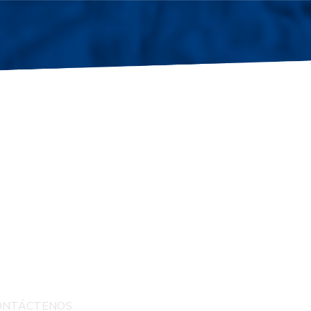
ONTÁCTENOS