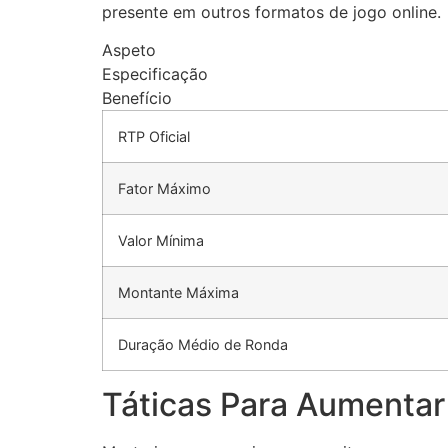
presente em outros formatos de jogo online.
Aspeto
Especificação
Benefício
RTP Oficial
Fator Máximo
Valor Mínima
Montante Máxima
Duração Médio de Ronda
Táticas Para Aumentar 