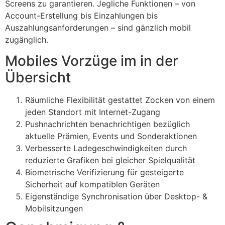
Screens zu garantieren. Jegliche Funktionen – von
Account-Erstellung bis Einzahlungen bis
Auszahlungsanforderungen – sind gänzlich mobil
zugänglich.
Mobiles Vorzüge im in der
Übersicht
Räumliche Flexibilität gestattet Zocken von einem
jeden Standort mit Internet-Zugang
Pushnachrichten benachrichtigen bezüglich
aktuelle Prämien, Events und Sonderaktionen
Verbesserte Ladegeschwindigkeiten durch
reduzierte Grafiken bei gleicher Spielqualität
Biometrische Verifizierung für gesteigerte
Sicherheit auf kompatiblen Geräten
Eigenständige Synchronisation über Desktop- &
Mobilsitzungen