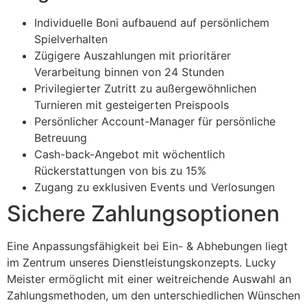
Individuelle Boni aufbauend auf persönlichem
Spielverhalten
Zügigere Auszahlungen mit prioritärer
Verarbeitung binnen von 24 Stunden
Privilegierter Zutritt zu außergewöhnlichen
Turnieren mit gesteigerten Preispools
Persönlicher Account-Manager für persönliche
Betreuung
Cash-back-Angebot mit wöchentlich
Rückerstattungen von bis zu 15%
Zugang zu exklusiven Events und Verlosungen
Sichere Zahlungsoptionen
Eine Anpassungsfähigkeit bei Ein- & Abhebungen liegt
im Zentrum unseres Dienstleistungskonzepts. Lucky
Meister ermöglicht mit einer weitreichende Auswahl an
Zahlungsmethoden, um den unterschiedlichen Wünschen