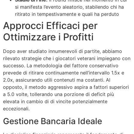
si manifesta l’evento aleatorio, stabilendo chi ha
ritirato in tempestivamente e quali ha perduto
Approcci Efficaci per
Ottimizzare i Profitti
Dopo aver studiato innumerevoli di partite, abbiamo
rilevato strategie che i giocatori veterani impiegano con
successo. La metodologia del fattore conservativo
prevede di ritirare continuamente nell’intervallo 1.5x e
2.0x, assicurando utili contenuti ma costanti. Al
opposto, il metodo aggressivo aspira a fattori superiori
a 5.0 volte, tollerando una porzione di deficit più
elevata in cambio di di vincite potenzialmente
eccezionali.
Gestione Bancaria Ideale