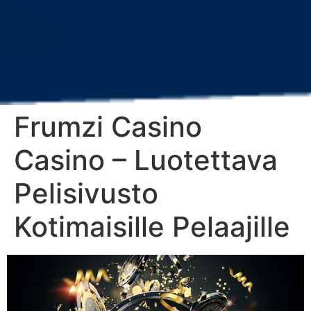
Frumzi Casino
Casino – Luotettava
Pelisivusto
Kotimaisille Pelaajille