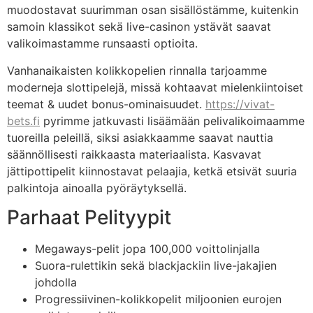
muodostavat suurimman osan sisällöstämme, kuitenkin
samoin klassikot sekä live-casinon ystävät saavat
valikoimastamme runsaasti optioita.
Vanhanaikaisten kolikkopelien rinnalla tarjoamme
moderneja slottipelejä, missä kohtaavat mielenkiintoiset
teemat & uudet bonus-ominaisuudet.
https://vivat-
bets.fi
pyrimme jatkuvasti lisäämään pelivalikoimaamme
tuoreilla peleillä, siksi asiakkaamme saavat nauttia
säännöllisesti raikkaasta materiaalista. Kasvavat
jättipottipelit kiinnostavat pelaajia, ketkä etsivät suuria
palkintoja ainoalla pyöräytyksellä.
Parhaat Pelityypit
Megaways-pelit jopa 100,000 voittolinjalla
Suora-rulettikin sekä blackjackiin live-jakajien
johdolla
Progressiivinen-kolikkopelit miljoonien eurojen