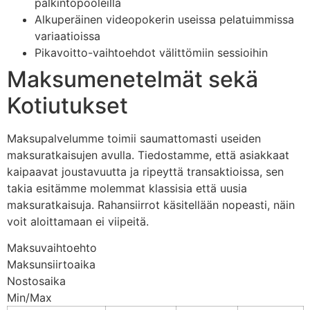
palkintopooleilla
Alkuperäinen videopokerin useissa pelatuimmissa
variaatioissa
Pikavoitto-vaihtoehdot välittömiin sessiοihin
Maksumenetelmät sekä
Kotiutukset
Maksupalvelumme toimii saumattomasti useiden
maksuratkaisujen avulla. Tiedostamme, että asiakkaat
kaipaavat joustavuutta ja ripeyttä transaktioissa, sen
takia esitämme molemmat klassisia että uusia
maksuratkaisuja. Rahansiirrot käsitellään nopeasti, näin
voit aloittamaan ei viipeitä.
Maksuvaihtoehto
Maksunsiirtoaika
Nostosaika
Min/Max