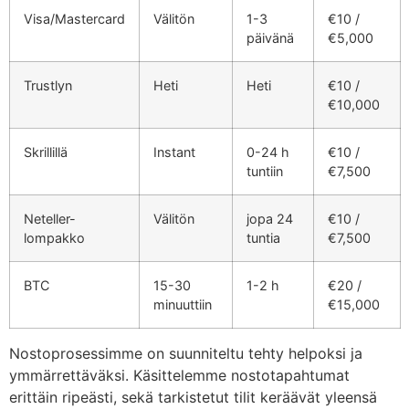
Visa/Mastercard
Välitön
1-3
€10 /
päivänä
€5,000
Trustlyn
Heti
Heti
€10 /
€10,000
Skrillillä
Instant
0-24 h
€10 /
tuntiin
€7,500
Neteller-
Välitön
jopa 24
€10 /
lompakko
tuntia
€7,500
BTC
15-30
1-2 h
€20 /
minuuttiin
€15,000
Nostoprosessimme on suunniteltu tehty helpoksi ja
ymmärrettäväksi. Käsittelemme nostotapahtumat
erittäin ripeästi, sekä tarkistetut tilit keräävät yleensä