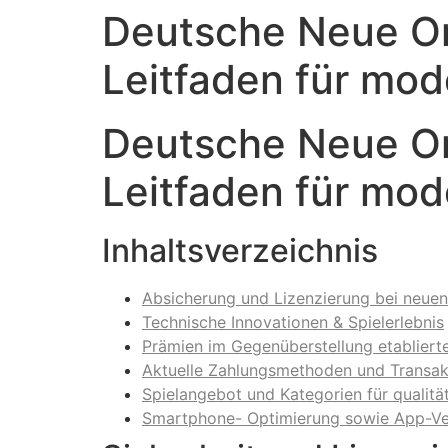
Deutsche Neue On
Leitfaden für mod
Deutsche Neue On
Leitfaden für mod
Inhaltsverzeichnis
Absicherung und Lizenzierung bei neue
Technische Innovationen & Spielerlebnis
Prämien im Gegenüberstellung etablierte
Aktuelle Zahlungsmethoden und Transak
Spielangebot und Kategorien für qualitä
Smartphone- Optimierung sowie App-Ve