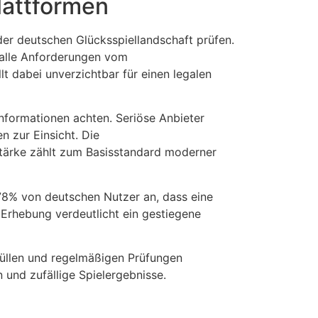
lattformen
b der deutschen Glücksspiellandschaft prüfen.
n alle Anforderungen vom
t dabei unverzichtbar für einen legalen
nformationen achten. Seriöse Anbieter
n zur Einsicht. Die
-Stärke zählt zum Basisstandard moderner
 78% von deutschen Nutzer an, dass eine
e Erhebung verdeutlicht ein gestiegene
füllen und regelmäßigen Prüfungen
 und zufällige Spielergebnisse.