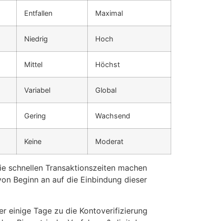
Entfallen
Maximal
Niedrig
Hoch
Mittel
Höchst
Variabel
Global
Gering
Wachsend
Keine
Moderat
ie schnellen Transaktionszeiten machen
 von Beginn an auf die Einbindung dieser
r einige Tage zu die Kontoverifizierung