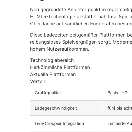
Neu gegründete Anbieter punkten regelmäßig m
HTML5-Technologie gestattet nahtlose Spiela
Oberfläche auf sämtlichen Endgeräten bestens 
Diese Ladezeiten zeitgemäßer Plattformen bef
reibungsloses Spielvergnügen sorgt. Moderne 
hohem Nutzeraufkommen.
Technologiebereich
Herkömmliche Plattformen
Aktuelle Plattformen
Vorteil
Grafikqualität
Basis- HD
Ladegeschwindigkeit
fünf bis ac
Live-Croupier Integration
Limitierte A