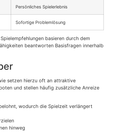
Persönliches Spielerlebnis
Sofortige Problemlösung
rte Spielempfehlungen basieren durch dem
Fähigkeiten beantworten Basisfragen innerhalb
ber
e setzen hierzu oft an attraktive
oten und stellen häufig zusätzliche Anreize
lohnt, wodurch die Spielzeit verlängert
rzielen
nnen hinweg