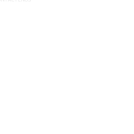
ONTÁCTENOS