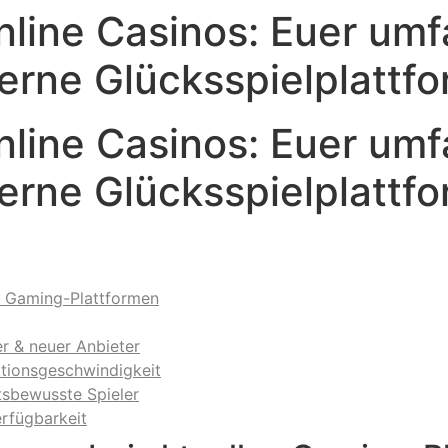
line Casinos: Euer um
erne Glücksspielplattf
line Casinos: Euer um
erne Glücksspielplattf
n Gaming-Plattformen
r & neuer Anbieter
tionsgeschwindigkeit
tsbewusste Spieler
rfügbarkeit