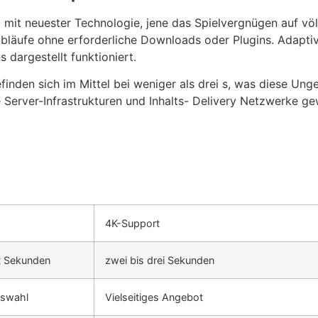
it neuester Technologie, jene das Spielvergnügen auf völli
bläufe ohne erforderliche Downloads oder Plugins. Adaptiv
dargestellt funktioniert.
inden sich im Mittel bei weniger als drei s, was diese Un
Server-Infrastrukturen und Inhalts- Delivery Netzwerke ge
4K-Support
ht Sekunden
zwei bis drei Sekunden
uswahl
Vielseitiges Angebot